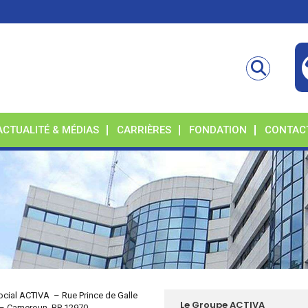
ACTUALITÉ & MÉDIAS
CARRIÈRES
FONDATION
CONTAC
ocial ACTIVA – Rue Prince de Galle
Le Groupe ACTIVA
 – Cameroun BP 12970